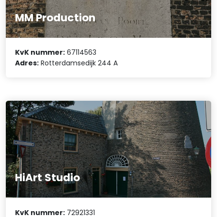
MM Production
KvK nummer:
67114563
Adres:
Rotterdamsedijk 244 A
HiArt Studio
KvK nummer:
72921331