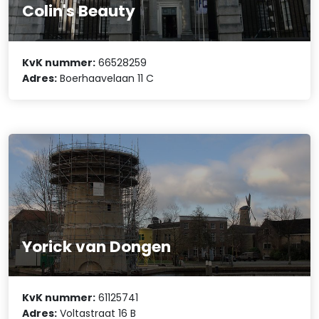
Colin's Beauty
KvK nummer:
66528259
Adres:
Boerhaavelaan 11 C
Yorick van Dongen
KvK nummer:
61125741
Adres:
Voltastraat 16 B