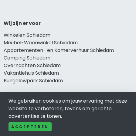
Wij zijn er voor
Winkelen Schiedam
Meubel-Woonwinkel Schiedam
Appartementen- en Kamerverhuur Schiedam
Camping Schiedam
Overnachten Schiedam
Vakantiehuis Schiedam
Bungalowpark Schiedam
We gebruiken cookies om jouw ervaring met deze
Thema’s
website te verbeteren, tevens om gerichte
advertenties te tonen.
Klussenbedrijf Schiedam
Notarissen Schiedam
ACCEPTEREN
Taxateurs Schiedam