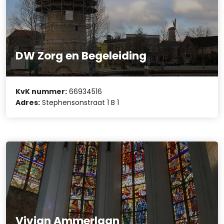
DW Zorg en Begeleiding
KvK nummer:
66934516
Adres:
Stephensonstraat 1 B 1
Vivian Ammerlaan