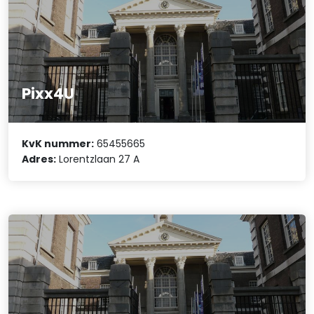
Pixx4U
KvK nummer:
65455665
Adres:
Lorentzlaan 27 A