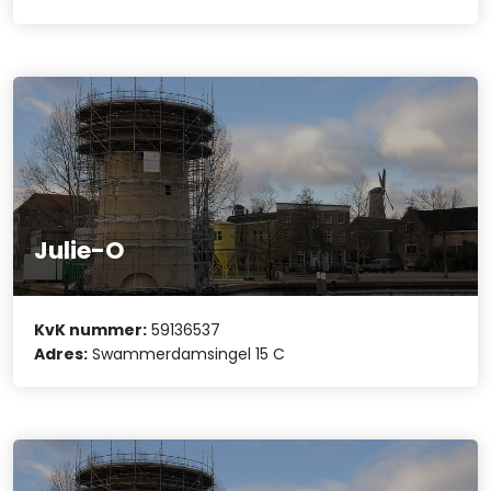
Julie-O
KvK nummer:
59136537
Adres:
Swammerdamsingel 15 C