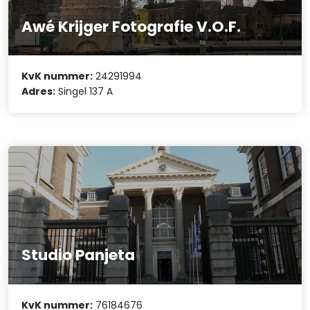
Awé Krijger Fotografie V.O.F.
KvK nummer:
24291994
Adres:
Singel 137 A
Studio Panjeta
KvK nummer:
76184676