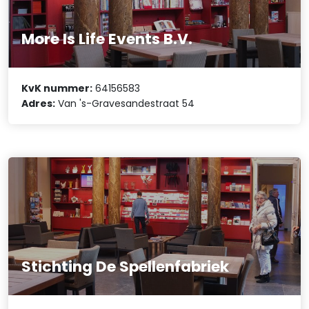
More Is Life Events B.V.
KvK nummer:
64156583
Adres:
Van 's-Gravesandestraat 54
Stichting De Spellenfabriek