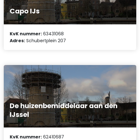
Capo IJs
KvK nummer:
63431068
Adres:
Schubertplein 207
De huizenbemiddelaar aan den
IJssel
KvK nummer:
62410687