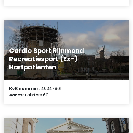
Cardio Sport Rijnmond
Recreatiesport (Ex-)
Hartpatienten
KvK nummer:
40347861
Adres:
Kalixfors 60