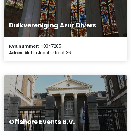
Duikvereniging Azur Divers
KvK nummer:
40347285
Adres:
Aletta Jacobsstraat 36
Offshore Events B.V.