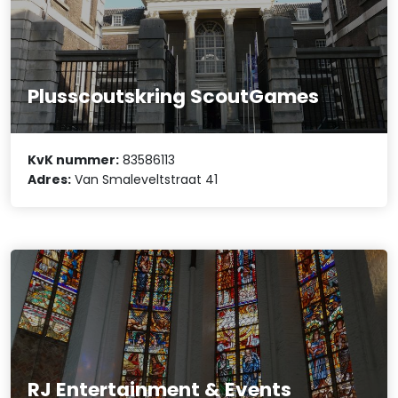
Plusscoutskring ScoutGames
KvK nummer:
83586113
Adres:
Van Smaleveltstraat 41
RJ Entertainment & Events