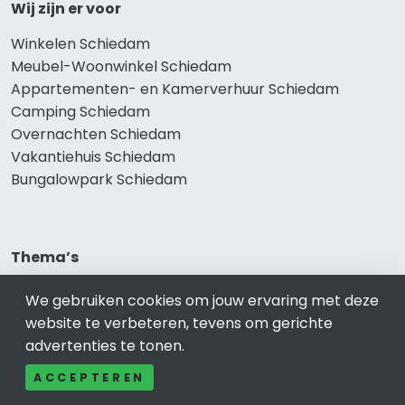
Wij zijn er voor
Winkelen Schiedam
Meubel-Woonwinkel Schiedam
Appartementen- en Kamerverhuur Schiedam
Camping Schiedam
Overnachten Schiedam
Vakantiehuis Schiedam
Bungalowpark Schiedam
Thema’s
Klussenbedrijf Schiedam
We gebruiken cookies om jouw ervaring met deze
Notarissen Schiedam
website te verbeteren, tevens om gerichte
Taxateurs Schiedam
advertenties te tonen.
Schoonmaakbedrijf Schiedam
ACCEPTEREN
Makelaars Schiedam