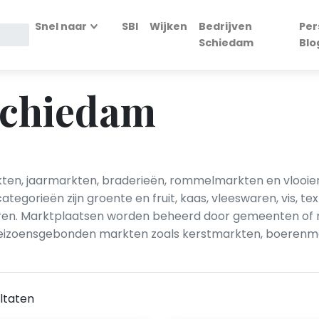
Snel naar
SBI
Wijken
Bedrijven
Per
Schiedam
Blo
Schiedam
en, jaarmarkten, braderieën, rommelmarkten en vlooie
orieën zijn groente en fruit, kaas, vleeswaren, vis, text
en. Marktplaatsen worden beheerd door gemeenten of m
 Seizoensgebonden markten zoals kerstmarkten, boerenma
ltaten