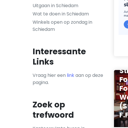
Uitgaan in Schiedam
Wat te doen in Schiedam
Winkels open op zondag in
Schiedam
Interessante
Links
St
Vraag hier een
link
aan op deze
Fo
pagina.
Fo
W
Zoek op
(S
trefwoord
F.