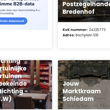
Postzegelhand
Bredenhof
KvK nummer:
24225773
Adres:
Bachplein 516
ichting
rtuinlijke
rtuinen
eekeinde
Jouw
tichting -
Marktkraam
F.W)
Schiedam