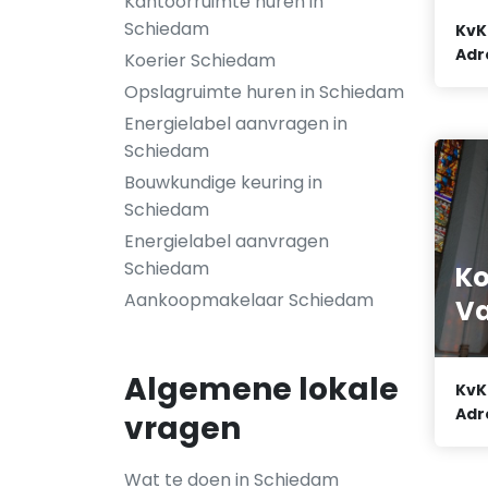
Kantoorruimte huren in
Schiedam
KvK
Adr
Koerier Schiedam
Opslagruimte huren in Schiedam
Energielabel aanvragen in
Schiedam
Bouwkundige keuring in
Schiedam
Energielabel aanvragen
Schiedam
Ko
Aankoopmakelaar Schiedam
Va
Algemene lokale
KvK
Adr
vragen
Wat te doen in Schiedam