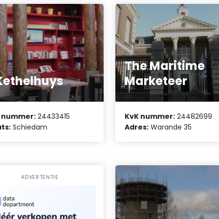
The Maritime
 Kethelhuys
Marketeer
 nummer:
24433415
KvK nummer:
24482699
ts:
Schiedam
Adres:
Warande 35
ADVERTENTIE