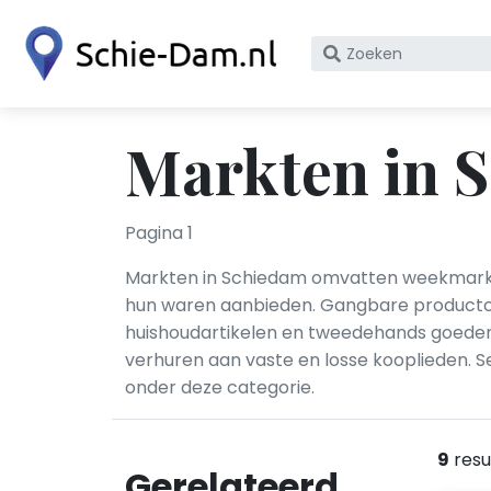
Zoek
op
bedrijfsnaam
of
Markten in 
KvK
nummer
Pagina 1
Markten in Schiedam omvatten weekmarkt
hun waren aanbieden. Gangbare productcateg
huishoudartikelen en tweedehands goeder
verhuren aan vaste en losse kooplieden.
onder deze categorie.
9
resu
Gerelateerd