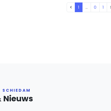
1
...
0
1
R SCHIEDAM
& Nieuws