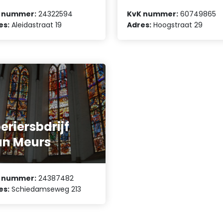
 nummer:
24322594
KvK nummer:
60749865
es:
Aleidastraat 19
Adres:
Hoogstraat 29
eriersbdrijf
n Meurs
 nummer:
24387482
es:
Schiedamseweg 213