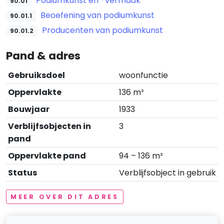
Podiumkunst en -vermaak
90.01
Beoefening van podiumkunst
90.01.1
Producenten van podiumkunst
90.01.2
Pand & adres
Gebruiksdoel
woonfunctie
Oppervlakte
136 m²
Bouwjaar
1933
Verblijfsobjecten in
3
pand
Oppervlakte pand
94 – 136 m²
Status
Verblijfsobject in gebruik
MEER OVER DIT ADRES