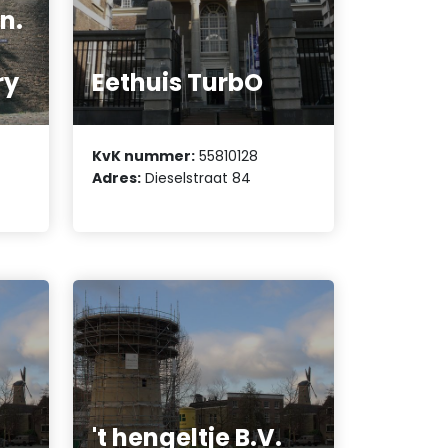
n.
ry
Eethuis TurbO
KvK nummer:
55810128
Adres:
Dieselstraat 84
't hengeltje B.V.