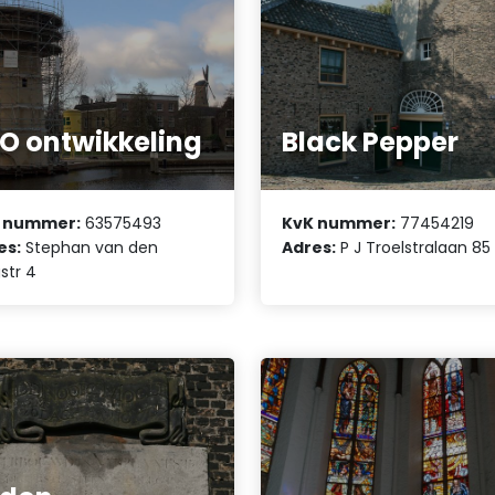
O ontwikkeling
Black Pepper
 nummer:
63575493
KvK nummer:
77454219
es:
Stephan van den
Adres:
P J Troelstralaan 85
str 4