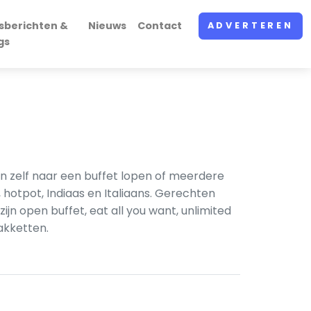
sberichten &
Nieuws
Contact
ADVERTEREN
gs
en zelf naar een buffet lopen of meerdere
 hotpot, Indiaas en Italiaans. Gerechten
ijn open buffet, eat all you want, unlimited
akketten.