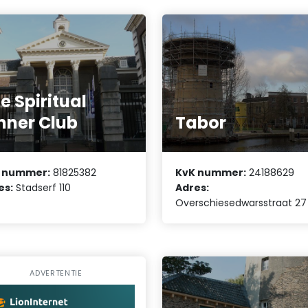
e Spiritual
nner Club
Tabor
 nummer:
81825382
KvK nummer:
24188629
es:
Stadserf 110
Adres:
Overschiesedwarsstraat 27
ADVERTENTIE