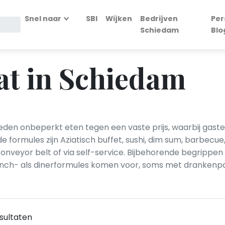
Snel naar
SBI
Wijken
Bedrijven
Per
Schiedam
Blo
eat in Schiedam
ieden onbeperkt eten tegen een vaste prijs, waarbij gast
ormules zijn Aziatisch buffet, sushi, dim sum, barbecue,
nveyor belt of via self-service. Bijbehorende begrippen z
lunch- als dinerformules komen voor, soms met drankenp
sultaten