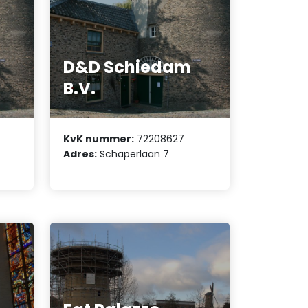
D&D Schiedam
B.V.
KvK nummer:
72208627
Adres:
Schaperlaan 7