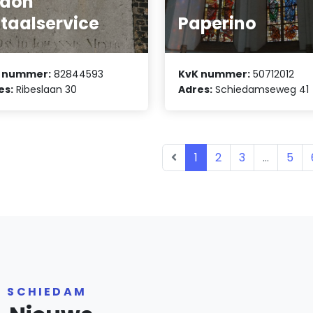
idon
taalservice
Paperino
 nummer:
82844593
KvK nummer:
50712012
es:
Ribeslaan 30
Adres:
Schiedamseweg 41
1
2
3
...
5
R SCHIEDAM