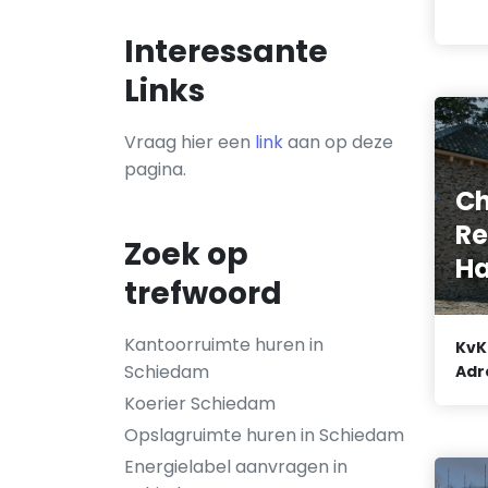
Interessante
Links
Vraag hier een
link
aan op deze
pagina.
Ch
Re
Zoek op
Ha
trefwoord
Kantoorruimte huren in
KvK
Schiedam
Adr
Koerier Schiedam
Opslagruimte huren in Schiedam
Energielabel aanvragen in