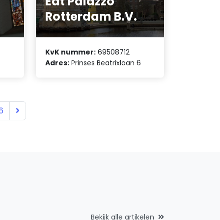
Eat Palazzo
Rotterdam B.V.
KvK nummer:
69508712
Adres:
Prinses Beatrixlaan 6
6
Bekijk alle artikelen