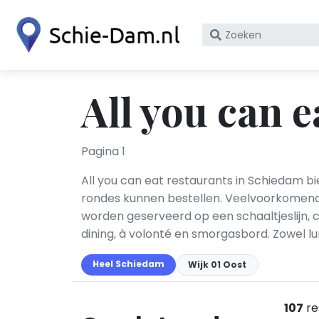
Zoek
op
bedrijfsnaam
of
All you can 
KvK
nummer
Pagina 1
All you can eat restaurants in Schiedam b
rondes kunnen bestellen. Veelvoorkomende f
worden geserveerd op een schaaltjeslijn, co
dining, à volonté en smorgasbord. Zowel 
Heel Schiedam
Wijk 01 Oost
107
re