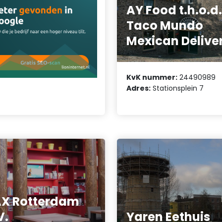
AY Food t.h.o.d.
Taco Mundo
Mexican Delive
KvK nummer:
24490989
Adres:
Stationsplein 7
X Rotterdam
V.
Yaren Eethuis