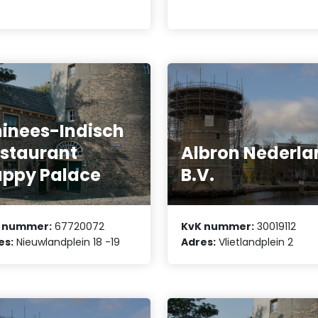
inees-Indisch
staurant
Albron Nederla
ppy Palace
B.V.
 nummer:
67720072
KvK nummer:
30019112
es:
Nieuwlandplein 18 -19
Adres:
Vlietlandplein 2