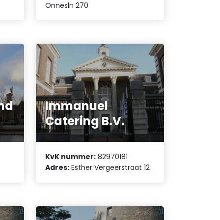
Onnesln 270
nd
Immanuel
Catering B.V.
KvK nummer:
82970181
Adres:
Esther Vergeerstraat 12