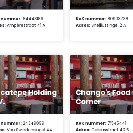
 nummer:
84443189
KvK nummer:
80903738
es:
Ampèrestraat 41 A
Adres:
Snelliussingel 2 A
catepe Holding
Chango's Food
V.
Corner
 nummer:
24349899
KvK nummer:
71545441
es:
Van Swindensingel 44
Adres:
Celsiusstraat 40 B