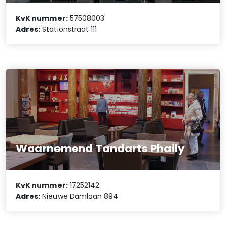
KvK nummer:
57508003
Adres:
Stationstraat 111
Waarnemend Tandarts Phaily
KvK nummer:
17252142
Adres:
Nieuwe Damlaan 894