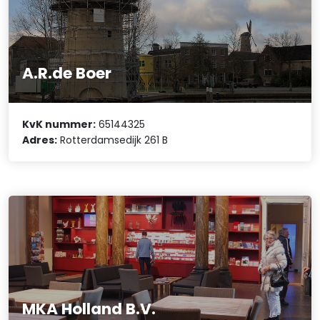
A.R.de Boer
KvK nummer:
65144325
Adres:
Rotterdamsedijk 261 B
MKA Holland B.V.