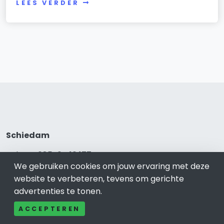
LEES VERDER
Schiedam
Bel ons: 085-04 10 177
We gebruiken cookies om jouw ervaring met deze
Contact
website te verbeteren, tevens om gerichte
Adverteren
advertenties te tonen.
Over ons
Cookieverklaring
ACCEPTEREN
Avg