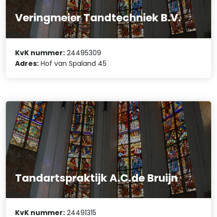
Veringmeier Tandtechniek B.V.
KvK nummer:
24495309
Adres:
Hof van Spaland 45
Tandartspraktijk A.C.de Bruijn
KvK nummer:
24491315