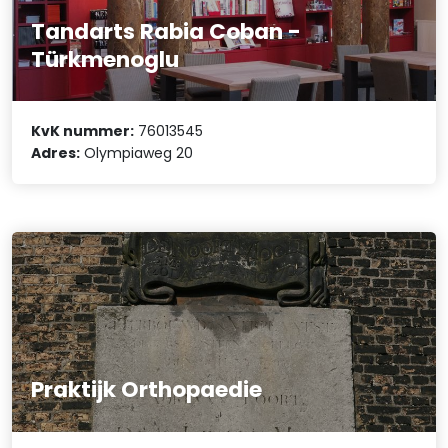
Tandarts Rabia Coban -
Türkmenoglu
KvK nummer:
76013545
Adres:
Olympiaweg 20
Praktijk Orthopaedie