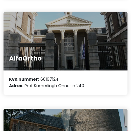
AlfaOrtho
KvK nummer:
66167124
Adres:
Prof Kamerlingh Onnesln 240