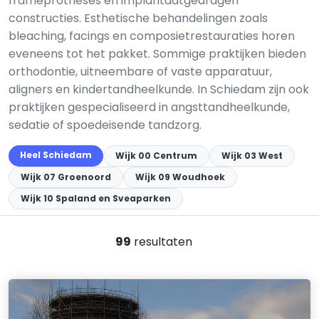
frameprotheses en implantaatgedragen
constructies. Esthetische behandelingen zoals
bleaching, facings en composietrestauraties horen
eveneens tot het pakket. Sommige praktijken bieden
orthodontie, uitneembare of vaste apparatuur,
aligners en kindertandheelkunde. In Schiedam zijn ook
praktijken gespecialiseerd in angsttandheelkunde,
sedatie of spoedeisende tandzorg.
Heel Schiedam
Wijk 00 Centrum
Wijk 03 West
Wijk 07 Groenoord
Wijk 09 Woudhoek
Wijk 10 Spaland en Sveaparken
99
resultaten