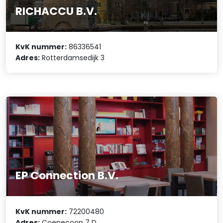
RICHACCU B.V.
KvK nummer:
86336541
Adres:
Rotterdamsedijk 3
EP Connection B.V.
KvK nummer:
72200480
Adres:
Coenecoop 7 D