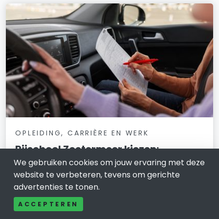
OPLEIDING, CARRIÈRE EN WERK
Rijschool Zoetermeer kiezen:
kwaliteit in Zuid-Holland
We gebruiken cookies om jouw ervaring met deze
website te verbeteren, tevens om gerichte
18 maart 2026
advertenties te tonen.
Een goede rijschool Zoetermeer kies je door te letten
ACCEPTEREN
op structuur, uitleg en een duidelijke route richting het