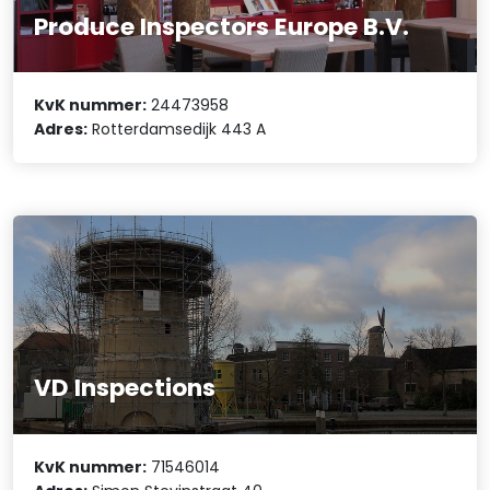
Produce Inspectors Europe B.V.
KvK nummer:
24473958
Adres:
Rotterdamsedijk 443 A
VD Inspections
KvK nummer:
71546014