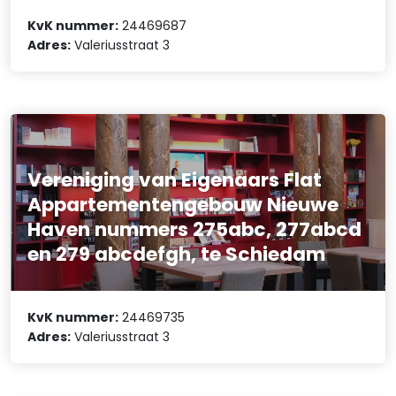
KvK nummer:
24469687
Adres:
Valeriusstraat 3
Vereniging van Eigenaars Flat
Appartementengebouw Nieuwe
Haven nummers 275abc, 277abcd
en 279 abcdefgh, te Schiedam
KvK nummer:
24469735
Adres:
Valeriusstraat 3