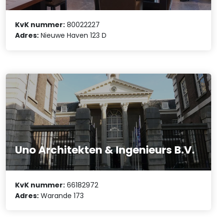
KvK nummer:
80022227
Adres:
Nieuwe Haven 123 D
Uno Architekten & Ingenieurs B.V.
KvK nummer:
66182972
Adres:
Warande 173