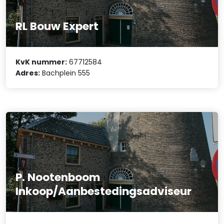
RL Bouw Expert
KvK nummer:
67712584
Adres:
Bachplein 555
P. Nootenboom
Inkoop/Aanbestedingsadviseur