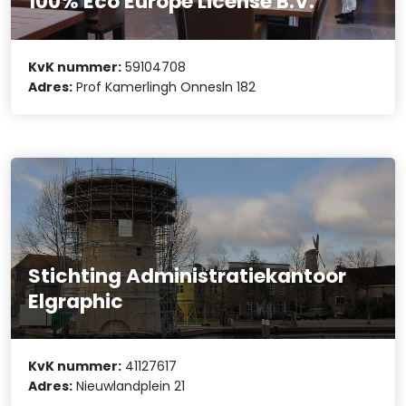
100% Eco Europe License B.V.
KvK nummer:
59104708
Adres:
Prof Kamerlingh Onnesln 182
Stichting Administratiekantoor
Elgraphic
KvK nummer:
41127617
Adres:
Nieuwlandplein 21