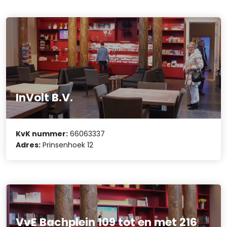
InVolt B.V.
KvK nummer:
66063337
Adres:
Prinsenhoek 12
VvE Bachplein 109 tot en met 216