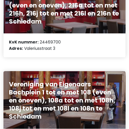
(even en oneven), 216a tot en met
216h, 216j tot en met 216l en 216n te
Schiedam
KvK nummer:
24469700
Adres:
Valeriusstraat 3
Vereniging van Eigenaars
Bachplein 1 tot en met 108 (even
en oneven), 108a tot en met 108h,
108j tot en met 108l en 108n te
Schiedam