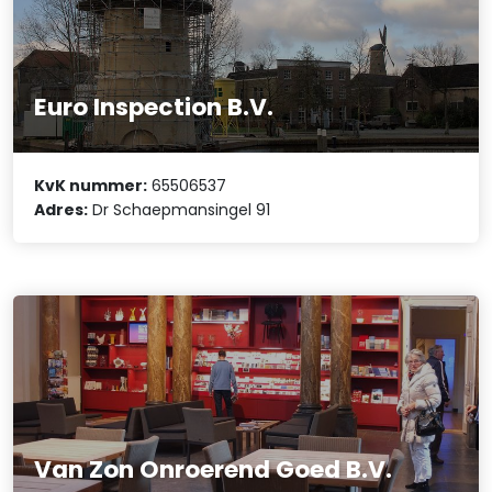
Euro Inspection B.V.
KvK nummer:
65506537
Adres:
Dr Schaepmansingel 91
Van Zon Onroerend Goed B.V.