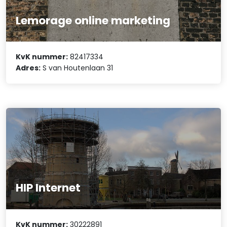
Lemorage online marketing
KvK nummer:
82417334
Adres:
S van Houtenlaan 31
HIP Internet
KvK nummer:
30222891