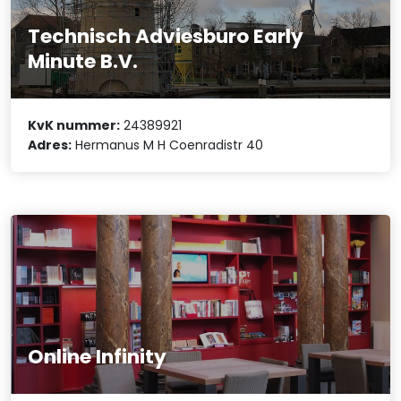
Technisch Adviesburo Early
Minute B.V.
KvK nummer:
24389921
Adres:
Hermanus M H Coenradistr 40
Online Infinity