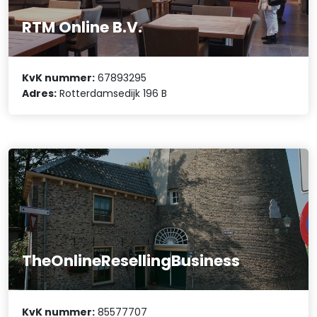
RTM Online B.V.
KvK nummer:
67893295
Adres:
Rotterdamsedijk 196 B
TheOnlineResellingBusiness
KvK nummer:
85577707