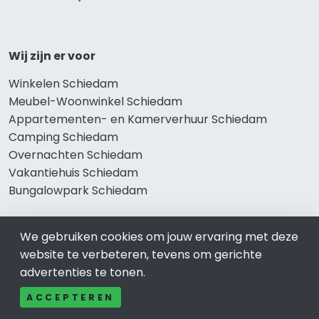
Wij zijn er voor
Winkelen Schiedam
Meubel-Woonwinkel Schiedam
Appartementen- en Kamerverhuur Schiedam
Camping Schiedam
Overnachten Schiedam
Vakantiehuis Schiedam
Bungalowpark Schiedam
We gebruiken cookies om jouw ervaring met deze
Thema’s
website te verbeteren, tevens om gerichte
advertenties te tonen.
Klussenbedrijf Schiedam
Notarissen Schiedam
ACCEPTEREN
Taxateurs Schiedam