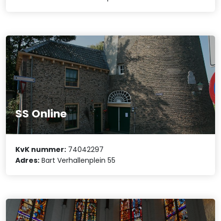
SS Online
KvK nummer:
74042297
Adres:
Bart Verhallenplein 55