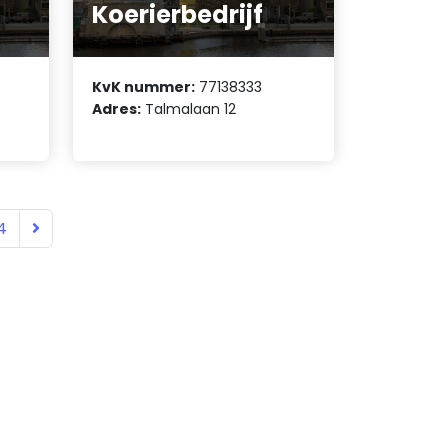
Koerierbedrijf
KvK nummer:
77138333
Adres:
Talmalaan 12
4