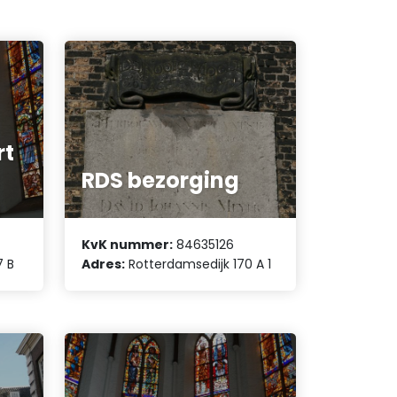
rt
RDS bezorging
KvK nummer:
84635126
7 B
Adres:
Rotterdamsedijk 170 A 1