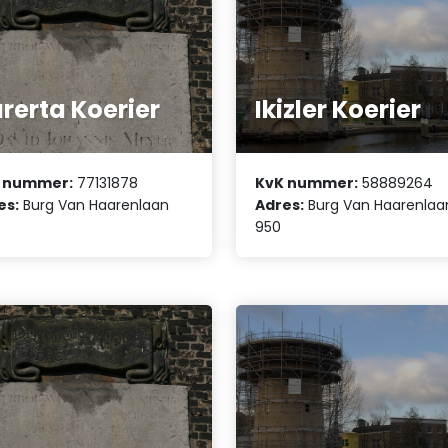
rerta Koerier
Ikizler Koerier
 nummer:
77131878
KvK nummer:
58889264
es:
Burg Van Haarenlaan
Adres:
Burg Van Haarenlaa
950