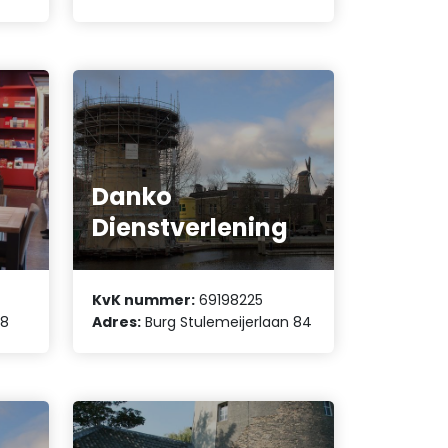
Danko
Dienstverlening
KvK nummer:
69198225
68
Adres:
Burg Stulemeijerlaan 84