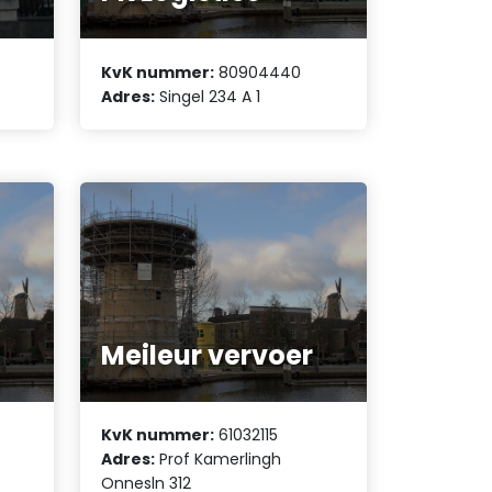
KvK nummer:
80904440
Adres:
Singel 234 A 1
Meileur vervoer
KvK nummer:
61032115
Adres:
Prof Kamerlingh
Onnesln 312