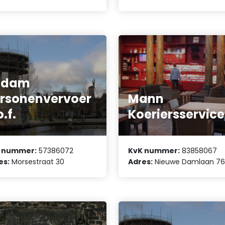
odam
rsonenvervoer
Mann
o.f.
Koeriersservice
 nummer:
57386072
KvK nummer:
83858067
es:
Morsestraat 30
Adres:
Nieuwe Damlaan 7