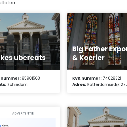
ultaten
Big Father Expo
kes ubereats
& Koerier
 nummer:
85901563
KvK nummer:
74628321
ts:
Schiedam
Adres:
Rotterdamsedijk 27
ADVERTENTIE