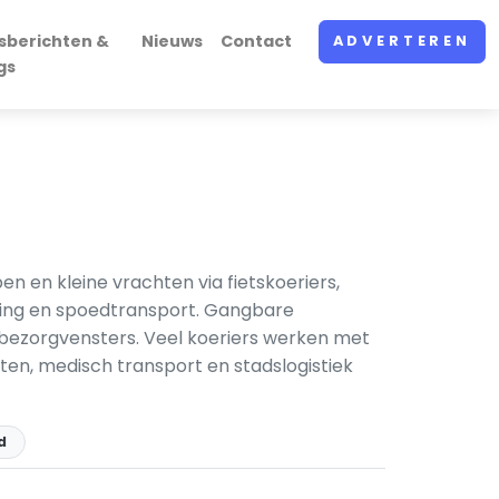
sberichten &
Nieuws
Contact
ADVERTEREN
gs
 en kleine vrachten via fietskoeriers,
ging en spoedtransport. Gangbare
n bezorgvensters. Veel koeriers werken met
sten, medisch transport en stadslogistiek
d