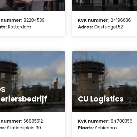
 nummer:
82284539
KvK nummer:
24196636
ts:
Rotterdam
Adres:
Oostsingel 52
DS
eriersbedrijf
CU Logistics
 nummer:
56885512
KvK nummer:
84788356
es:
Stationsplein 30
Plaats:
Schiedam