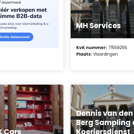
MH Services
KvK nummer:
71559256
Plaats:
Vlaardingen
Dennis van den
Berg Sampling 
 Cars
Koeriersdienst