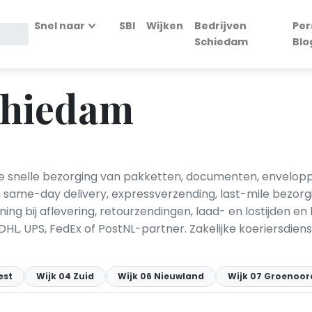
Snel naar
SBI
Wijken
Bedrijven
Per
Schiedam
Blo
chiedam
 snelle bezorging van pakketten, documenten, enveloppen
 same-day delivery, expressverzending, last-mile bezor
ing bij aflevering, retourzendingen, laad- en lostijden e
DHL, UPS, FedEx of PostNL-partner. Zakelijke koeriersdien
est
Wijk 04 Zuid
Wijk 06 Nieuwland
Wijk 07 Groenoor