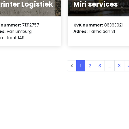
rinter Logistiek
Miri services
 nummer:
71312757
KvK nummer:
86363921
es:
Van Limburg
Adres:
Talmalaan 31
umstraat 149
1
2
3
...
3