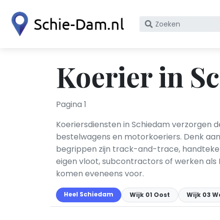
Zoek
op
bedrijfsnaam
of
Koerier in S
KvK
nummer
Pagina 1
Koeriersdiensten in Schiedam verzorgen de
bestelwagens en motorkoeriers. Denk aan
begrippen zijn track-and-trace, handteken
eigen vloot, subcontractors of werken als 
komen eveneens voor.
Heel Schiedam
Wijk 01 Oost
Wijk 03 W