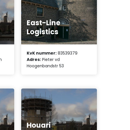
East-Line
Logistics
KvK nummer:
83539379
n
Adres:
Pieter vd
Hoogenbandstr 53
Houari