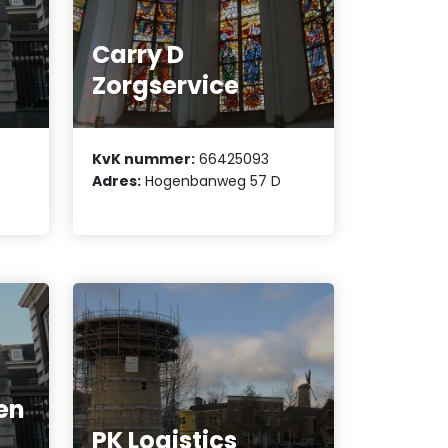
Carry D
Zorgservice
KvK nummer:
66425093
Adres:
Hogenbanweg 57 D
en
PK Logistics