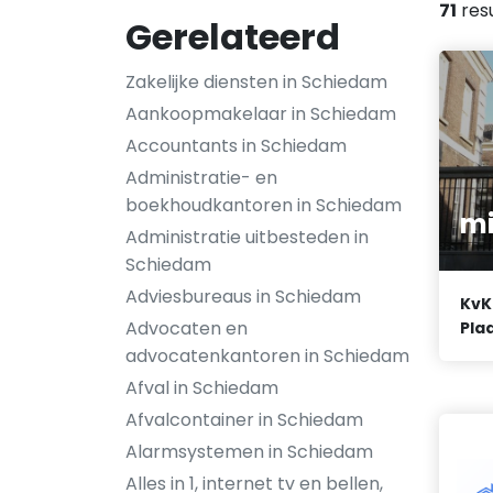
71
res
Gerelateerd
Zakelijke diensten in Schiedam
Aankoopmakelaar in Schiedam
Accountants in Schiedam
Administratie- en
boekhoudkantoren in Schiedam
mi
Administratie uitbesteden in
Schiedam
Adviesbureaus in Schiedam
KvK
Advocaten en
Plaa
advocatenkantoren in Schiedam
Afval in Schiedam
Afvalcontainer in Schiedam
Alarmsystemen in Schiedam
Alles in 1, internet tv en bellen,