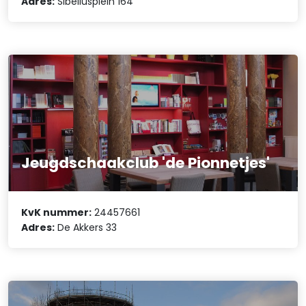
Adres:
Sibeliusplein 164
Jeugdschaakclub 'de Pionnetjes'
KvK nummer:
24457661
Adres:
De Akkers 33