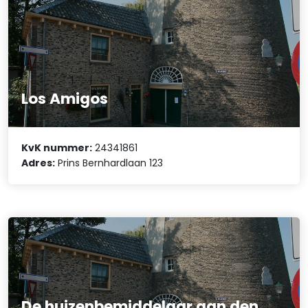
Los Amigos
KvK nummer:
24341861
Adres:
Prins Bernhardlaan 123
De huizenbemiddelaar aan den