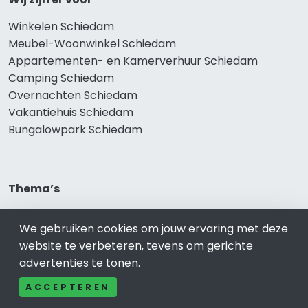
Winkelen Schiedam
Meubel-Woonwinkel Schiedam
Appartementen- en Kamerverhuur Schiedam
Camping Schiedam
Overnachten Schiedam
Vakantiehuis Schiedam
Bungalowpark Schiedam
Thema’s
Klussenbedrijf Schiedam
We gebruiken cookies om jouw ervaring met deze
Notarissen Schiedam
website te verbeteren, tevens om gerichte
Taxateurs Schiedam
advertenties te tonen.
Schoonmaakbedrijf Schiedam
Makelaars Schiedam
ACCEPTEREN