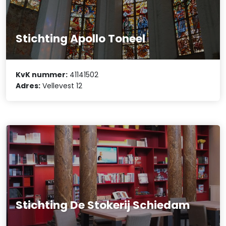
Stichting Apollo Toneel
KvK nummer:
41141502
Adres:
Vellevest 12
Stichting De Stokerij Schiedam