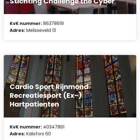
Stichting Challenge the Cyber
KvK nummer:
86378619
Adres:
Melisseveld 13
Cardio Sport Rijnmond
Recreatiesport (Ex-)
Hartpatienten
KvK nummer:
40347861
Adres:
Kalixfors 60