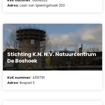
KvK nummer:
66618533
Adres:
Laan van Spieringshoek 203
Stichting K.N. N.V. Natuurcentrum
De Boshoek
KvK nummer:
41131791
Adres:
Bospad 3