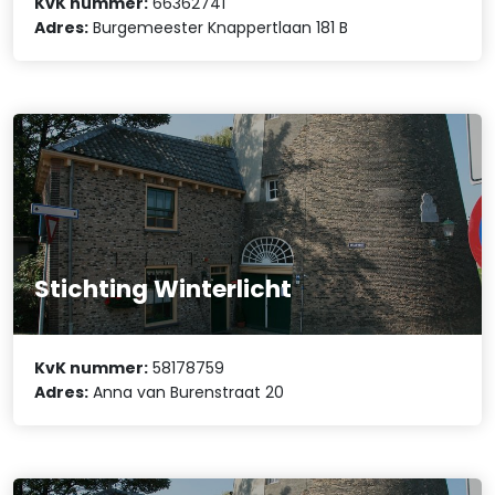
KvK nummer:
66362741
Adres:
Burgemeester Knappertlaan 181 B
Stichting Winterlicht
KvK nummer:
58178759
Adres:
Anna van Burenstraat 20