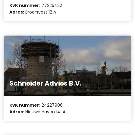
KvK nummer:
77225422
Adres:
Broersvest 12 A
Schneider Advies B.V.
KvK nummer:
24227906
Adres:
Nieuwe Haven 141 A