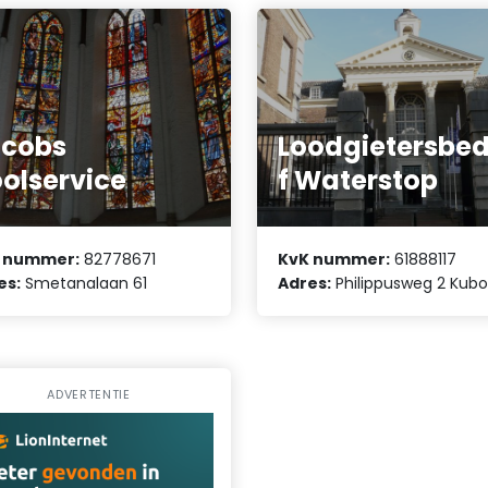
acobs
Loodgietersbed
oolservice
f Waterstop
 nummer:
82778671
KvK nummer:
61888117
es:
Smetanalaan 61
Adres:
Philippusweg 2 Kubo
ADVERTENTIE