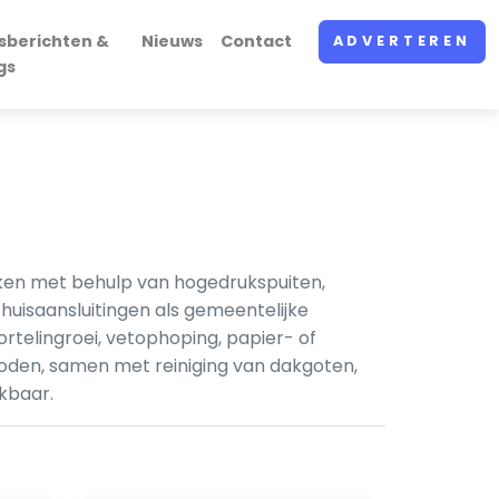
sberichten &
Nieuws
Contact
ADVERTEREN
gs
lken met behulp van hogedrukspuiten,
uisaansluitingen als gemeentelijke
rtelingroei, vetophoping, papier- of
oden, samen met reiniging van dakgoten,
kbaar.