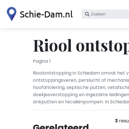
Zoek
op
bedrijfsnaam
of
Riool ontsto
KvK
nummer
Pagina 1
Rioolontstopping in Schiedam omvat het vr
ontstoppingsveren, perslucht of mechanis
hoofdriolering, septische putten, vetafsc
doekjesverstopping en ingezakte leidinge
zinkputten en fecaliënpompen. In Schiedam
3
resu
Gerelateerd