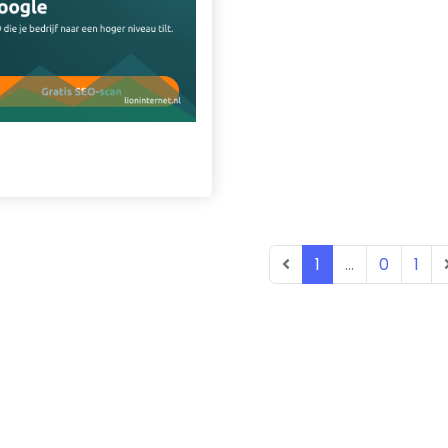
1
...
0
1