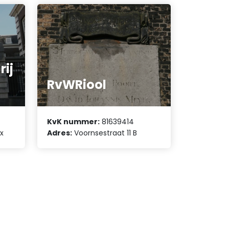
rij
RvWRiool
KvK nummer:
81639414
x
Adres:
Voornsestraat 11 B