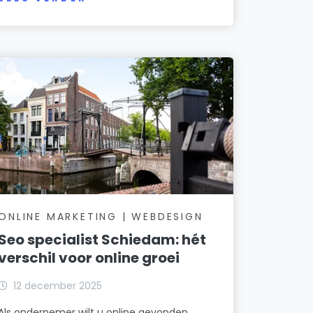
ONLINE MARKETING | WEBDESIGN
Seo specialist Schiedam: hét
verschil voor online groei
12 december 2025
Als ondernemer wilt u online gevonden