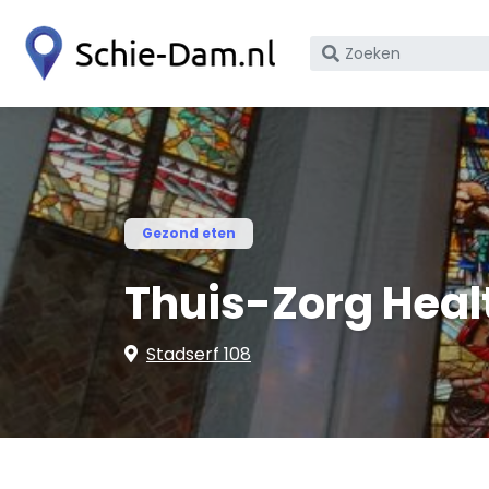
Zoek
op
bedrijfsnaam
of
KvK
nummer
Gezond eten
Thuis-Zorg Healt
Stadserf 108