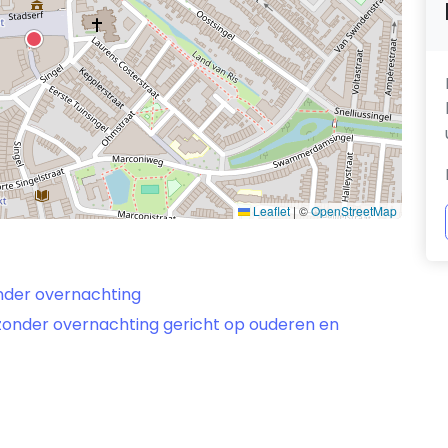
Leaflet
|
©
OpenStreetMap
nder overnachting
zonder overnachting gericht op ouderen en