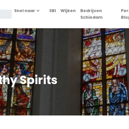
Snel naar
SBI
Wijken
Bedrijven
Per
Schiedam
Blo
hy Spirits