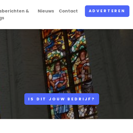
sberichten &
Nieuws
Contact
ADVERTEREN
gs
IS DIT JOUW BEDRIJF?