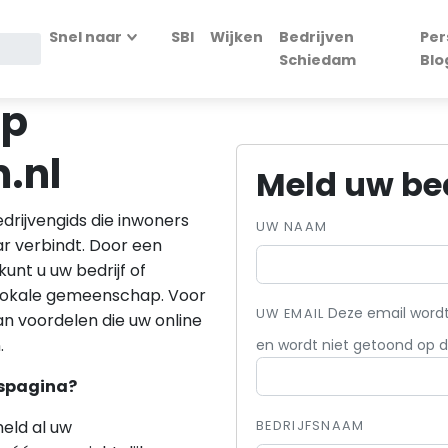
Snel naar
SBI
Wijken
Bedrijven
Per
Schiedam
Blo
op
.nl
Meld uw bed
drijvengids die inwoners
UW NAAM
 verbindt. Door een
unt u uw bedrijf of
 lokale gemeenschap. Voor
Deze email wordt
UW EMAIL
van voordelen die uw online
.
en wordt niet getoond op d
fspagina?
meld al uw
BEDRIJFSNAAM