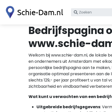
Zoek
op
bedrijfsnaam
Bedrijfspagina 
of
KvK
www.schie-dam
nummer
Welkom bij www.schie-dam.nl, de lokale be
en ondernemers uit Amsterdam met elkaar
persoonlijke bedrijfspagina aan te maken, k
organisatie optimaal presenteren aan de
slechts 129,- per jaar profiteert u van tal 
zichtbaarheid en vindbaarheid verbeteren
Wat kunt u verwachten van een bedrij
Uitgebreide bedrijfsgegevens
: Ver