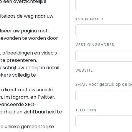
p één overzichtelijke
iteloos de weg naar uw
KVK NUMMER
liseer uw pagina met
gevonden te worden door
VESTIGINGSADRES
, afbeeldingen en video's
k te presenteren.
Beschrijf uw bedrijf in detail
WEBSITE
ers volledig te
Voor gebruik op de b
EMAIL
a direct met uw sociale
, Instagram, en Twitter.
eavanceerde SEO-
TELEFOON
arheid en zichtbaarheid te
nze unieke gemeentelijke