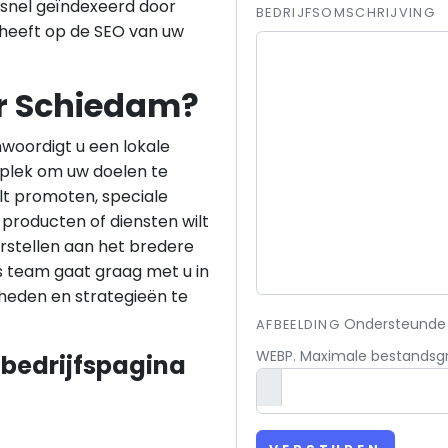
snel geïndexeerd door
BEDRIJFSOMSCHRIJVING
 heeft op de SEO van uw
r Schiedam?
woordigt u een lokale
 plek om uw doelen te
lt promoten, speciale
producten of diensten wilt
orstellen aan het bredere
ns team gaat graag met u in
heden en strategieën te
Ondersteunde b
AFBEELDING
WEBP. Maximale bestandsgro
bedrijfspagina