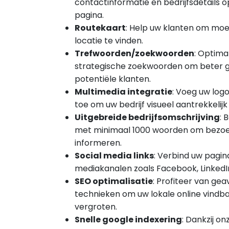
contactinformatie en bedrijfsdetails o
pagina.
Routekaart
: Help uw klanten om moe
locatie te vinden.
Trefwoorden/zoekwoorden
: Optima
strategische zoekwoorden om beter 
potentiële klanten.
Multimedia integratie
: Voeg uw logo
toe om uw bedrijf visueel aantrekkelij
Uitgebreide bedrijfsomschrijving
: 
met minimaal 1000 woorden om bezoek
informeren.
Social media links
: Verbind uw pagin
mediakanalen zoals Facebook, LinkedIn
SEO optimalisatie
: Profiteer van g
technieken om uw lokale online vindba
vergroten.
Snelle google indexering
: Dankzij o