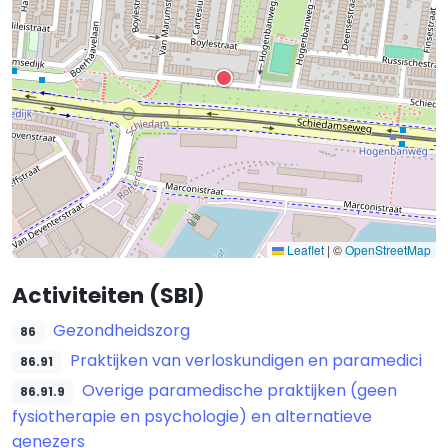
Leaflet
|
©
OpenStreetMap
Activiteiten (SBI)
Gezondheidszorg
86
Praktijken van verloskundigen en paramedici
86.91
Overige paramedische praktijken (geen
86.91.9
fysiotherapie en psychologie) en alternatieve
genezers