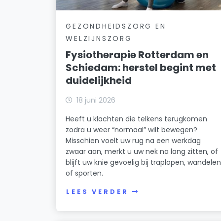
GEZONDHEIDSZORG EN
WELZIJNSZORG
Fysiotherapie Rotterdam en
Schiedam: herstel begint met
duidelijkheid
18 juni 2026
Heeft u klachten die telkens terugkomen
zodra u weer “normaal” wilt bewegen?
Misschien voelt uw rug na een werkdag
zwaar aan, merkt u uw nek na lang zitten, of
blijft uw knie gevoelig bij traplopen, wandele
of sporten.
LEES VERDER