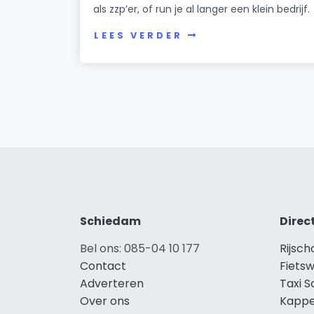
als zzp’er, of run je al langer een klein bedrijf.
LEES VERDER
Schiedam
Direc
Bel ons: 085-04 10 177
Rijsc
Contact
Fiets
Adverteren
Taxi 
Over ons
Kappe