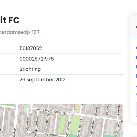
it FC
tterdamsedijk 187.
56137052
000025721976
Stichting
26 september 2012