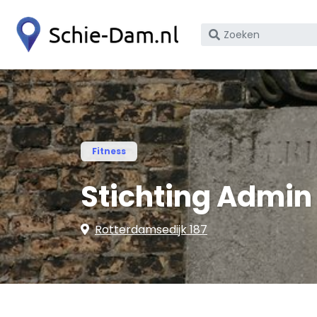
Zoek
op
bedrijfsnaam
of
KvK
nummer
Fitness
Stichting Admin 
Rotterdamsedijk 187