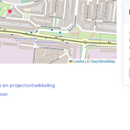
Leaflet
|
©
OpenStreetMap
w en projectontwikkeling
bouw