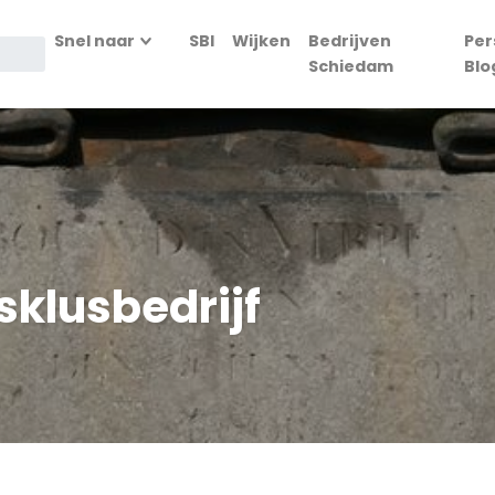
Snel naar
SBI
Wijken
Bedrijven
Per
Schiedam
Blo
sklusbedrijf