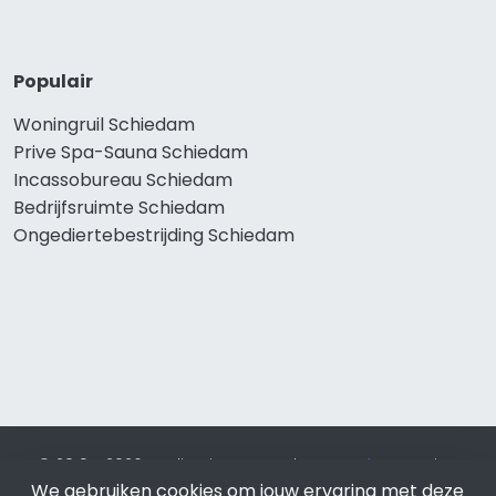
Populair
Woningruil Schiedam
Prive Spa-Sauna Schiedam
Incassobureau Schiedam
Bedrijfsruimte Schiedam
Ongediertebestrijding Schiedam
© 2019 - 2026 Realisatie en SEO door
SEO-bureau
Lion
We gebruiken cookies om jouw ervaring met deze
Internet. Betaal alleen voor bewezen resultaten?
SEO