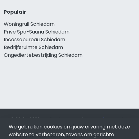
Populair
Woningruil Schiedam
Prive Spa-Sauna Schiedam
Incassobureau Schiedam
Bedrijfsruimte Schiedam
Ongediertebestrijding Schiedam
© 2019 - 2026 Realisatie en SEO door
SEO-bureau
Lion
We gebruiken cookies om jouw ervaring met deze
Internet. Betaal alleen voor bewezen resultaten?
SEO
optimalisatie No Cure No Pay
.
Schiedam
is onderdeel van
website te verbeteren, tevens om gerichte